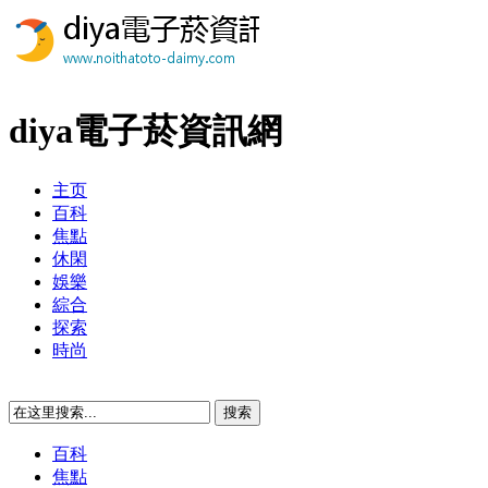
diya電子菸資訊網
主页
百科
焦點
休閑
娛樂
綜合
探索
時尚
百科
焦點