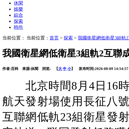
休閑
娛樂
綜合
探索
時尚
当前位置： 当前位置：
首页
>
探索
>
我國衛星網低衛星3組軌
我國衛星網低衛星3組軌2互聯
作者:
百科
来源:
休閑
浏览:
【
大
中
小
】 发布时间:
2026-08-09 14:54:57
北京時間8月4日16時
航天發射場使用長征八
互聯網低軌23組衛星發