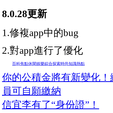
8.0.28更新
1.修複app中的bug
2.對app進行了優化
百科
焦點
休閑
娛樂
綜合
探索
時尚
知識
熱點
你的公積金將有新變化！
員可自願繳納
信宜李有了“身份證”！