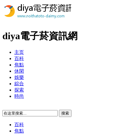
diya電子菸資訊網
主页
百科
焦點
休閑
娛樂
綜合
探索
時尚
百科
焦點