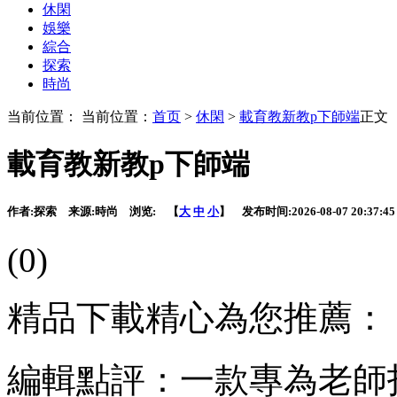
休閑
娛樂
綜合
探索
時尚
当前位置： 当前位置：
首页
>
休閑
>
載育教新教p下師端
正文
載育教新教p下師端
作者:
探索
来源:
時尚
浏览:
【
大
中
小
】 发布时间:
2026-08-07 20:37:45
(0)
精品下載精心為您推薦：
編輯點評：一款專為老師打