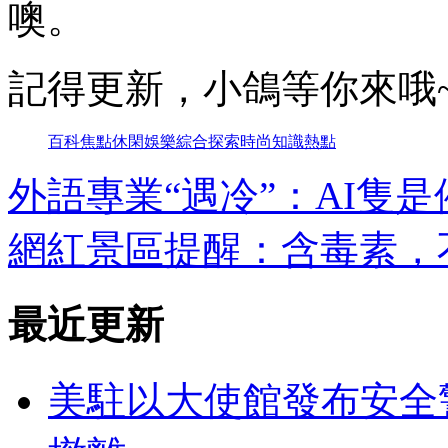
噢。
記得更新，小鴿等你來哦
百科
焦點
休閑
娛樂
綜合
探索
時尚
知識
熱點
外語專業“遇冷”：AI隻
網紅景區提醒：含毒素，
最近更新
美駐以大使館發布安全