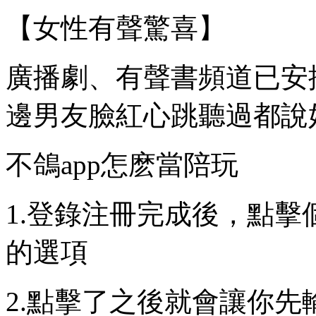
【女性有聲驚喜】
廣播劇、有聲書頻道已安
邊男友臉紅心跳聽過都說好。
不鴿app怎麽當陪玩
1.登錄注冊完成後，點
的選項
2.點擊了之後就會讓你