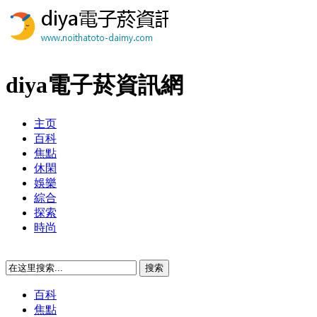
diya電子菸資訊網
主页
百科
焦點
休閑
娛樂
綜合
探索
時尚
百科
焦點