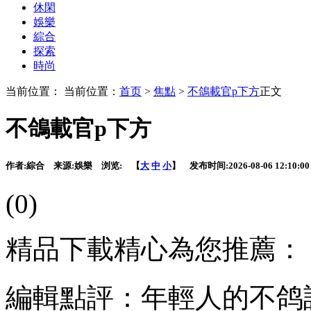
休閑
娛樂
綜合
探索
時尚
当前位置： 当前位置：
首页
>
焦點
>
不鴿載官p下方
正文
不鴿載官p下方
作者:
綜合
来源:
娛樂
浏览:
【
大
中
小
】 发布时间:
2026-08-06 12:10:00
(0)
精品下載精心為您推薦：
編輯點評：年輕人的不鸽