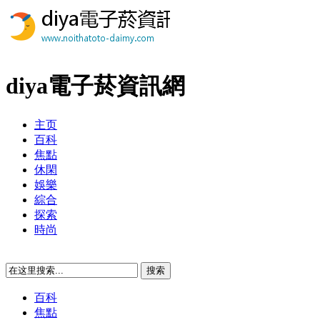
diya電子菸資訊網
主页
百科
焦點
休閑
娛樂
綜合
探索
時尚
百科
焦點