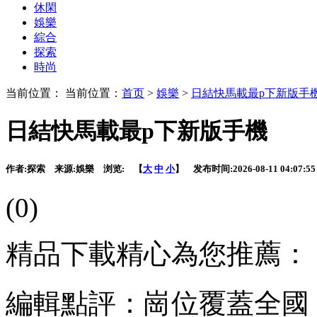
休閑
娛樂
綜合
探索
時尚
当前位置： 当前位置：
首页
>
娛樂
>
日結快馬載最p下新版手
日結快馬載最p下新版手機
作者:
探索
来源:
娛樂
浏览:
【
大
中
小
】 发布时间:
2026-08-11 04:07:55
(0)
精品下載精心為您推薦：
編輯點評：崗位覆蓋全國