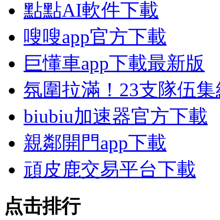
點點AI軟件下載
嗖嗖app官方下載
巨懂車app下載最新版
氛圍拉滿！23支隊伍
biubiu加速器官方下載
親鄰開門app下載
頑皮鹿交易平台下載
点击排行