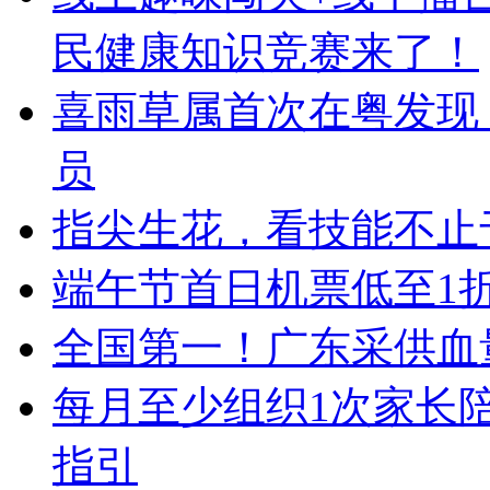
民健康知识竞赛来了！
喜雨草属首次在粤发现 
员
指尖生花，看技能不止于
端午节首日机票低至1
全国第一！广东采供血
每月至少组织1次家长
指引