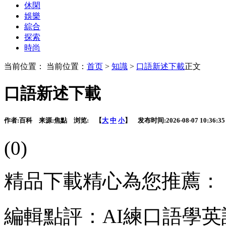
休閑
娛樂
綜合
探索
時尚
当前位置： 当前位置：
首页
>
知識
>
口語新述下載
正文
口語新述下載
作者:
百科
来源:
焦點
浏览:
【
大
中
小
】 发布时间:
2026-08-07 10:36:35
(0)
精品下載精心為您推薦：
編輯點評：AI練口語學