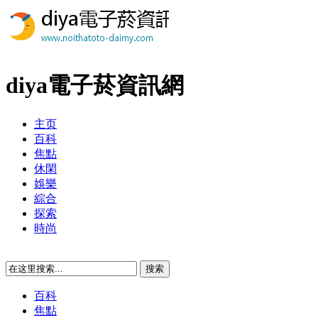
diya電子菸資訊網
主页
百科
焦點
休閑
娛樂
綜合
探索
時尚
百科
焦點