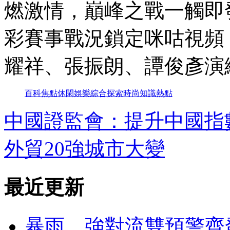
燃激情，巔峰之戰一觸即
彩賽事戰況鎖定咪咕視頻！
耀祥、張振朗、譚俊彥演
百科
焦點
休閑
娛樂
綜合
探索
時尚
知識
熱點
中國證監會：提升中國指
外貿20強城市大變
最近更新
暴雨、強對流雙預警齊