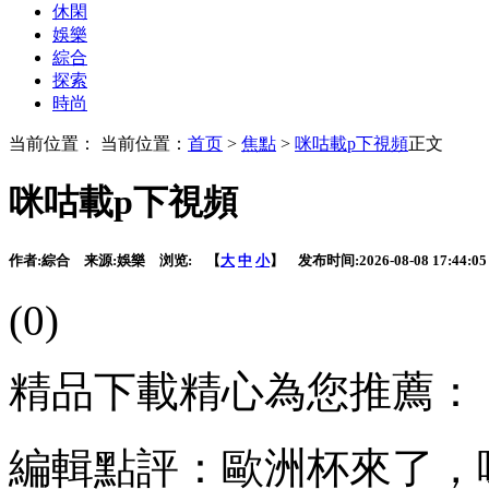
休閑
娛樂
綜合
探索
時尚
当前位置： 当前位置：
首页
>
焦點
>
咪咕載p下視頻
正文
咪咕載p下視頻
作者:
綜合
来源:
娛樂
浏览:
【
大
中
小
】 发布时间:
2026-08-08 17:44:05
(0)
精品下載精心為您推薦：
編輯點評：歐洲杯來了，