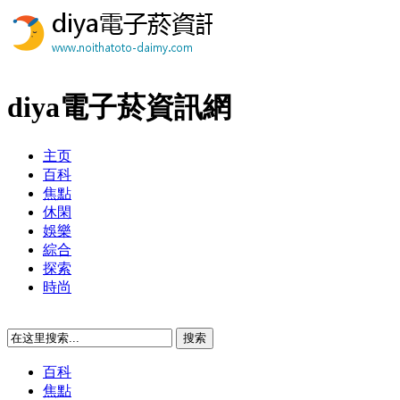
diya電子菸資訊網
主页
百科
焦點
休閑
娛樂
綜合
探索
時尚
百科
焦點