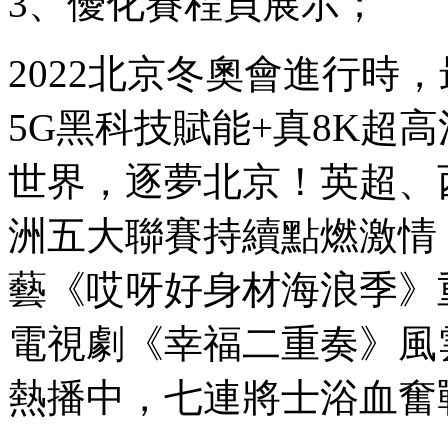
3、優化賽程頁展示；
2022北京冬奧會進行時
5G黑科技賦能+真8K超
世界，逐夢北京！英超、
洲五大聯賽持續點燃激情
藝《哎呀好身材海浪季》
電視劇《幸福二重奏》風
熱播中，七連將士浴血奮