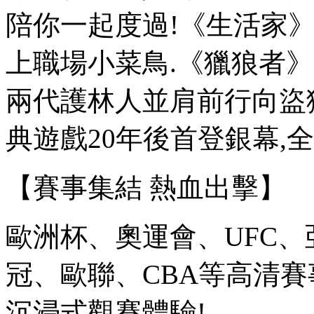
陪你一起度過!《生活家
上職場小菜鳥.《獵狼者》
兩代護林人並肩前行向盜獵
典遊戲20年後首登銀幕,
【賽事集結 熱血出擊】
歐洲杯、奧運會、UFC
冠、
歐聯、CBA等高清賽
沉浸式觀賽體驗!