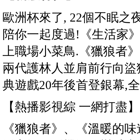
歐洲杯來了, 22個不眠之
陪你一起度過!《生活家
上職場小菜鳥.《獵狼者》
兩代護林人並肩前行向盜獵
典遊戲20年後首登銀幕,
【熱播影視綜 一網打盡】
《獵狼者》、《溫暖的味