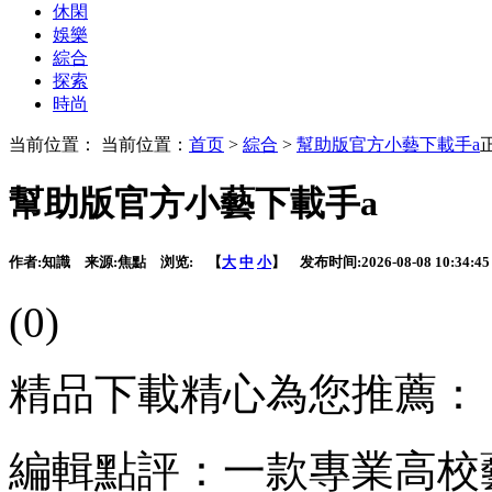
休閑
娛樂
綜合
探索
時尚
当前位置： 当前位置：
首页
>
綜合
>
幫助版官方小藝下載手a
幫助版官方小藝下載手a
作者:
知識
来源:
焦點
浏览:
【
大
中
小
】 发布时间:
2026-08-08 10:34:45
(0)
精品下載精心為您推薦：
編輯點評：一款專業高校