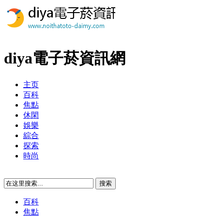
diya電子菸資訊網
主页
百科
焦點
休閑
娛樂
綜合
探索
時尚
百科
焦點