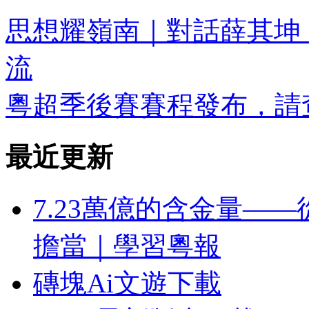
思想耀嶺南｜對話薛其坤
流
粵超季後賽賽程發布，請
最近更新
7.23萬億的含金量—
擔當｜學習粵報
磚塊Ai文遊下載