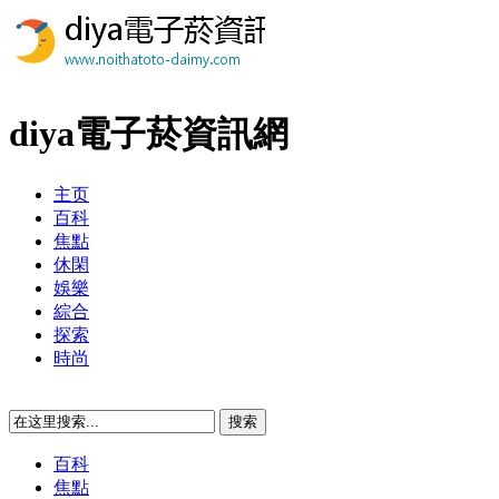
diya電子菸資訊網
主页
百科
焦點
休閑
娛樂
綜合
探索
時尚
百科
焦點