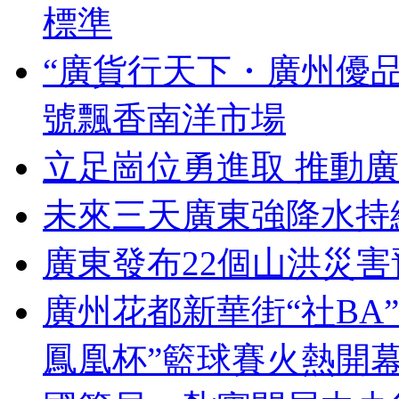
標準
“廣貨行天下・廣州優品
號飄香南洋市場
立足崗位勇進取 推動
未來三天廣東強降水持
廣東發布22個山洪災害
廣州花都新華街“社BA
鳳凰杯”籃球賽火熱開