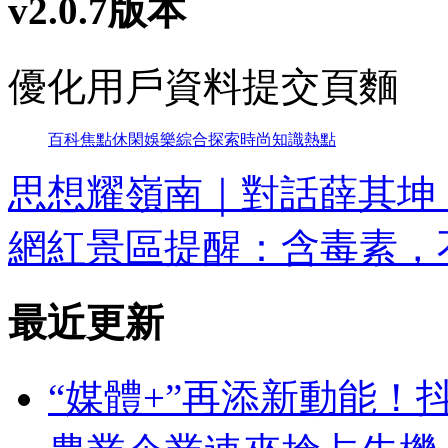
v2.0.7版本
優化用戶資料提交頁麵
百科
焦點
休閑
娛樂
綜合
探索
時尚
知識
熱點
思想耀嶺南｜對話薛其坤
網紅景區提醒：含毒素，
最近更新
“媒體+”再添新動能！