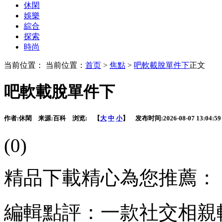
休閑
娛樂
綜合
探索
時尚
当前位置： 当前位置：
首页
>
焦點
>
吧軟載脫單件下
正文
吧軟載脫單件下
作者:
休閑
来源:
百科
浏览:
【
大
中
小
】 发布时间:
2026-08-07 13:04:59
(0)
精品下載精心為您推薦：
編輯點評：一款社交相親