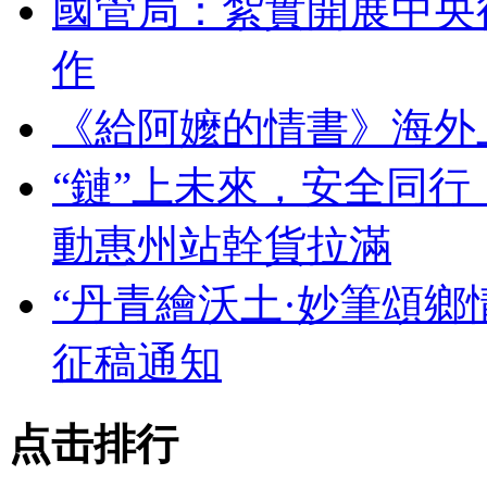
國管局：紮實開展中央
作
《給阿嬤的情書》海外
“鏈”上未來，安全同
動惠州站幹貨拉滿
“丹青繪沃土·妙筆頌鄉
征稿通知
点击排行