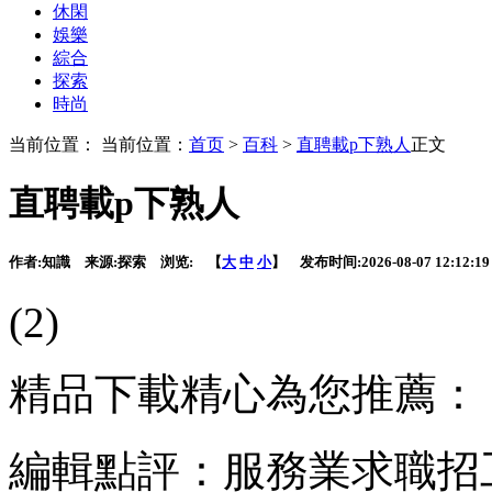
休閑
娛樂
綜合
探索
時尚
当前位置： 当前位置：
首页
>
百科
>
直聘載p下熟人
正文
直聘載p下熟人
作者:
知識
来源:
探索
浏览:
【
大
中
小
】 发布时间:
2026-08-07 12:12:19
(2)
精品下載精心為您推薦：
編輯點評：服務業求職招