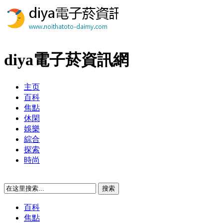
diya電子菸資訊網
主页
百科
焦點
休閑
娛樂
綜合
探索
時尚
百科
焦點