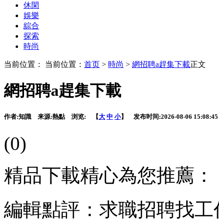
休閑
娛樂
綜合
探索
時尚
当前位置： 当前位置：
首页
>
時尚
>
網招聘a趕集下載
正文
網招聘a趕集下載
作者:
知識
来源:
熱點
浏览:
【
大
中
小
】 发布时间:
2026-08-06 15:08:45
(0)
精品下載精心為您推薦：
編輯點評：求職招聘找工