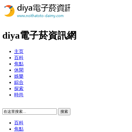
diya電子菸資訊網
主页
百科
焦點
休閑
娛樂
綜合
探索
時尚
百科
焦點